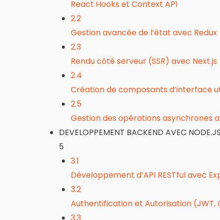
React Hooks et Context API
2.2
Gestion avancée de l’état avec Redux
2.3
Rendu côté serveur (SSR) avec Next.js
2.4
Création de composants d’interface util
2.5
Gestion des opérations asynchrones 
DEVELOPPEMENT BACKEND AVEC NODE.JS 
5
3.1
Développement d’API RESTful avec Exp
3.2
Authentification et Autorisation (JWT,
3.3