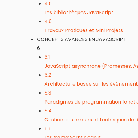
4.5
Les bibliothèques JavaScript
4.6
Travaux Pratiques et Mini Projets
CONCEPTS AVANCES EN JAVASCRIPT
6
5.1
JavaScript asynchrone (Promesses, A
5.2
Architecture basée sur les événements
5.3
Paradigmes de programmation foncti
5.4
Gestion des erreurs et techniques de
5.5
Les frameworks Node.js