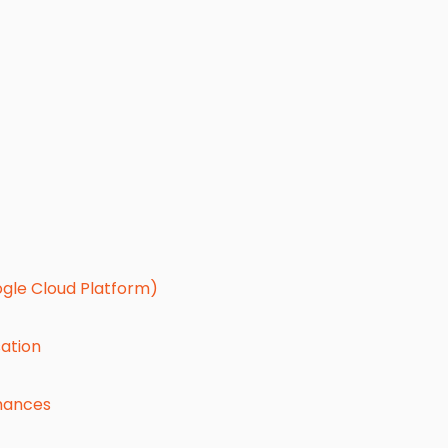
ogle Cloud Platform)
sation
rmances