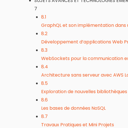
SUJETS AVANCES ET TECHNOLOGIES EME
7
8.1
GraphQL et son implémentation dans u
8.2
Développement d’applications Web P
8.3
WebSockets pour la communication e
8.4
Architecture sans serveur avec AWS 
8.5
Exploration de nouvelles bibliothèque
8.6
Les bases de données NoSQL
8.7
Travaux Pratiques et Mini Projets