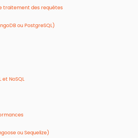
 traitement des requêtes
MongoDB ou PostgreSQL)
L et NoSQL
formances
ngoose ou Sequelize)