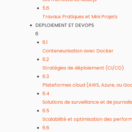
5.6
Travaux Pratiques et Mini Projets
DEPLOIEMENT ET DEVOPS
6
6.1
Conteneurisation avec Docker
6.2
Stratégies de déploiement (CI/CD)
6.3
Plateformes cloud (AWS, Azure, ou Go
6.4
Solutions de surveillance et de journali
6.5
Scalabilité et optimisation des perfo
6.6