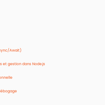
sync/Await)
 et gestion dans Node.js
onnelle
 débogage