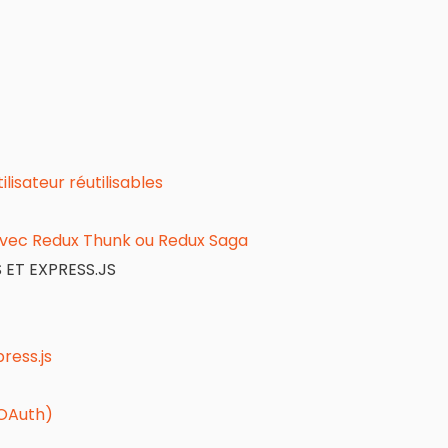
isateur réutilisables
avec Redux Thunk ou Redux Saga
ET EXPRESS.JS
ress.js
 OAuth)