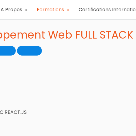
A Propos
Formations
Certifications Internati
ppement Web FULL STACK 
C REACT.JS