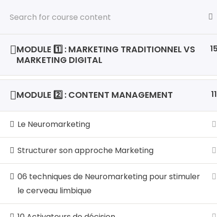
Accueil
1
MODULE 1️⃣ : MARKETING TRADITIONNEL VS
MARKETING DIGITAL
NOS
Clou
LocalHost Academy est un
11
MODULE 2️⃣ : CONTENT MANAGEMENT
Centre de Formations Pratique
Cybe
et de Certification aux Métiers
Le Neuromarketing
du Digital qui propose des
Data
Formations Hautement
Gest
Pratiques et Axées sur les
Structurer son approche Marketing
Compétences et les
Micr
Certifications, dans les Métiers
06 techniques de Neuromarketing pour stimuler
du Numérique en Forte
Man
le cerveau limbique
demande.
10 Activateurs de décision