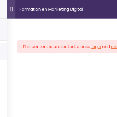
A Propos
Formations
Certifications Internati
Formation en Marketing Digital
5
 CERTIFICATIONS
FORMATIONS PRATIQUE
This content is protected, please
login
and
enr
d & Infrastructure
Dév. Web & Mobile
rsécurité
Cybersécurité
 & IA
Admistration Reseaux
ion de Projets
Marketing Digital
osoft Office
Design UI/UX
agement IT
Bureautique