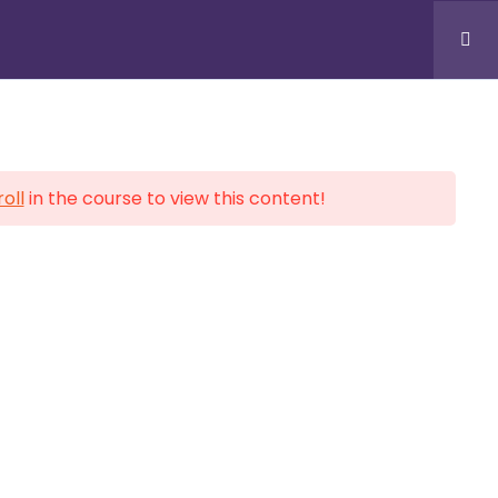
onales
Inscription
Blog
Contacts
S
BUREAUX & SUPPORT
oll
in the course to view this content!
Douala, CM
BP Cité, Face Marie Reine
Yaoundé, CM
Carrefour KAKA
Montréal, Ottawa, CA
Liaison Internationale
+(237) 678 279 957 / 699 556
021