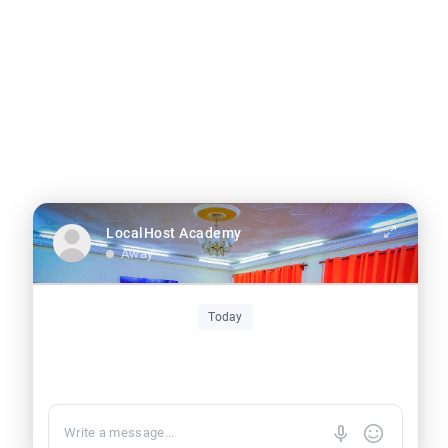
Confidentialité
|
Conditions
LocalHost Academy
Away
Today