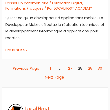
Laisser un commentaire
/
Formation Digital
,
Formations Pratiques
/ Par
LOCALHOST ACADEMY
Qu’est ce qu’un développeur d’applications mobile? Le
Développeur Mobile effectue la réalisation technique et
le développement informatique d’applications pour
mobiles, …
Liste
Lire la suite »
des
meilleurs
Navigation
←
Previous Page
1
…
27
28
29
30
centres
des
de
Next Page
→
articles
formation
en
développement
mobile
au