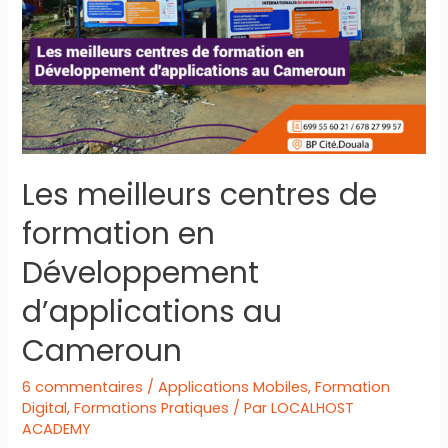
des
PME
au
Cameroun
Les meilleurs centres de
formation en
Développement
d’applications au
Cameroun
6 commentaires
/
Applications Mobiles
,
Formation
Digital
,
Formations Pratiques
/ Par
LOCALHOST
ACADEMY