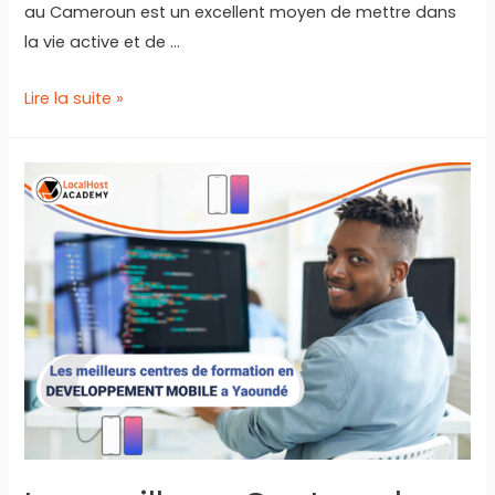
au Cameroun est un excellent moyen de mettre dans
la vie active et de …
Formation
Lire la suite »
en
développement
d’applications
mobiles
au
Cameroun