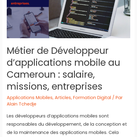
Python
à
Douala
Métier de Développeur
d’applications mobile au
Cameroun : salaire,
missions, entreprises
Applications Mobiles
,
Articles
,
Formation Digital
/ Par
Alain Tchedje
Les développeurs d’applications mobiles sont
responsables du développement, de la conception et
de la maintenance des applications mobiles. Cela