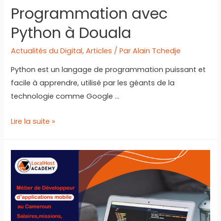
Programmation avec
Python à Douala
Actualités du Digital
,
Articles
/ Par
Alain Tchedje
Python est un langage de programmation puissant et
facile à apprendre, utilisé par les géants de la
technologie comme Google …
Les
Lire la suite »
meilleurs
Centres
de
formation
en
Programmation
avec