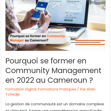
en
développement
mobile
à
Yaoundé
Pourquoi se former en
Community Management
en 2022 au Cameroun ?
Formation Digital
,
Formations Pratiques
/ Par
Alain
Tchedje
La gestion de communauté est un domaine complexe
et stimulant. Il exige une compréhension approfondie