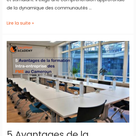
de la dynamique des communautés …
Pourquoi
Lire la suite »
se
former
en
Community
Management
en
2022
au
Cameroun
?
5 Avantages de la