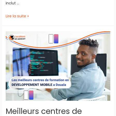
inclut …
Métier
Lire la suite »
de
Développeur
d’applications
mobile
au
Cameroun
:
salaire,
missions,
entreprises
Meilleurs centres de