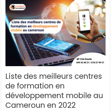
centres
de
formation
en
informatique
au
Cameroun
en
2022
Liste des meilleurs centres
de formation en
développement mobile au
Cameroun en 2022