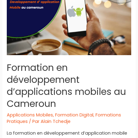
mobile
à
Douala
Formation en
développement
d’applications mobiles au
Cameroun
Applications Mobiles
,
Formation Digital
,
Formations
Pratiques
/ Par
Alain Tchedje
La formation en développement d’application mobile