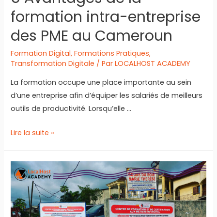
formation intra-entreprise
des PME au Cameroun
Formation Digital
,
Formations Pratiques
,
Transformation Digitale
/ Par
LOCALHOST ACADEMY
La formation occupe une place importante au sein
d’une entreprise afin d’équiper les salariés de meilleurs
outils de productivité. Lorsqu’elle …
5
Lire la suite »
Avantages
de
la
formation
intra-
entreprise