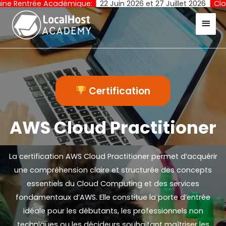
Académique:
22 Juin 2026 et 27 Juillet 2026
Cloture des Inscr
Certification
AWS Cloud Practitioner
La certification AWS Cloud Practitioner permet d’acquérir
une compréhension claire et structurée des concepts
essentiels du Cloud Computing et des services
fondamentaux d’AWS. Elle constitue la porte d’entrée
idéale pour les débutants, les professionnels non
techniques ou les décideurs souhaitant maîtriser les