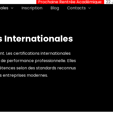
Prochaine Rentrée Académique:
22 Juin 202
nales
Inscription
Blog
Contacts
s Internationales
. Les certifications internationales
t de performance professionnelle. Elles
mpétences selon des standards reconnus
s entreprises modernes.