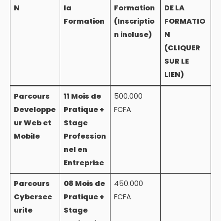
N
la
Formation
DE LA
Formation
(Inscriptio
FORMATIO
n incluse)
N
(CLIQUER
SUR LE
LIEN)
Parcours
11 Mois de
500.000
Developpe
Pratique +
FCFA
ur Web et
Stage
Mobile
Profession
nel en
Entreprise
Parcours
08 Mois de
450.000
Cybersec
Pratique +
FCFA
urite
Stage