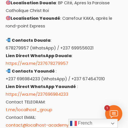
Localisation Douala
: BP Cité, Apres la Paroisse
Catholique Christ Roi
Localisation Yaoundé
: Carrefour KAKA, après le
rond-point Express
Contacts Douala
:
678279957 (WhatsApp) / +237 699556021
Lien Direct WhatsApp Douala
:
https://wa.me/237678279957
Contacts Yaoundé
:
+237 696984233 (WhatsApp) / +237 674647010
Lien Direct WhatsApp Yaoundé
:
https://wa.me/237696984233
Contact TELEGRAM:
1
t.me/localhost_group
Contact EMAIL:
French
contact@localhost-academy.com