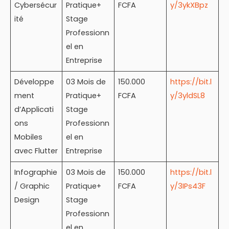
Cybersécur
Pratique+
FCFA
y/3ykXBpz
ité
Stage
Professionn
el en
Entreprise
Développe
03 Mois de
150.000
https://bit.l
ment
Pratique+
FCFA
y/3yldSL8
d’Applicati
Stage
ons
Professionn
Mobiles
el en
avec Flutter
Entreprise
Infographie
03 Mois de
150.000
https://bit.l
/ Graphic
Pratique+
FCFA
y/3IPs43F
Design
Stage
Professionn
el en