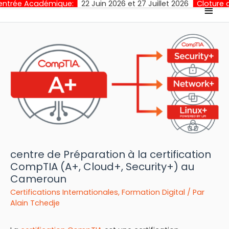
mique:
22 Juin 2026 et 27 Juillet 2026
Cloture des Inscription
Men
princ
centre de Préparation à la certification
CompTIA (A+, Cloud+, Security+) au
Cameroun
Certifications Internationales
,
Formation Digital
/ Par
Alain Tchedje