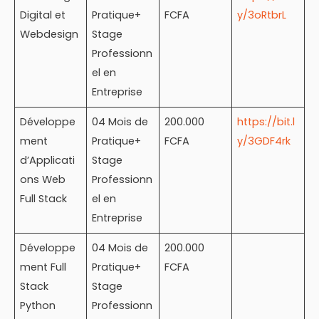
Digital et
Pratique+
FCFA
y/3oRtbrL
Webdesign
Stage
Professionn
el en
Entreprise
Développe
04 Mois de
200.000
https://bit.l
ment
Pratique+
FCFA
y/3GDF4rk
d’Applicati
Stage
ons Web
Professionn
Full Stack
el en
Entreprise
Développe
04 Mois de
200.000
ment Full
Pratique+
FCFA
Stack
Stage
Python
Professionn