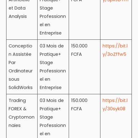
et Data
Stage
Analysis
Professionn
el en
Entreprise
Conceptio
03 Mois de
150.000
https://bit.l
n Assistée
Pratique+
FCFA
y/3oZffw5
Par
Stage
Ordinateur
Professionn
sous
el en
SolidWorks
Entreprise
Trading
03 Mois de
150.000
https://bit.l
FOREX &
Pratique+
FCFA
y/30syk08
Cryptomon
Stage
naies
Professionn
el en