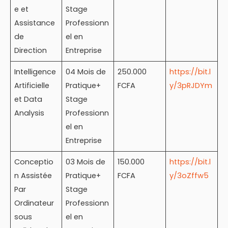
e et
Stage
Assistance
Professionn
de
el en
Direction
Entreprise
Intelligence
04 Mois de
250.000
https://bit.l
Artificielle
Pratique+
FCFA
y/3pRJDYm
et Data
Stage
Analysis
Professionn
el en
Entreprise
Conceptio
03 Mois de
150.000
https://bit.l
n Assistée
Pratique+
FCFA
y/3oZffw5
Par
Stage
Ordinateur
Professionn
sous
el en