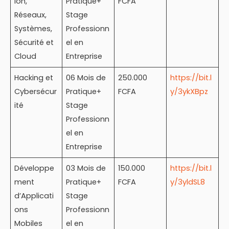
ion,
Pratique+
FCFA
Réseaux,
Stage
Systèmes,
Professionn
Sécurité et
el en
Cloud
Entreprise
Hacking et
06 Mois de
250.000
https://bit.l
Cybersécur
Pratique+
FCFA
y/3ykXBpz
ité
Stage
Professionn
el en
Entreprise
Développe
03 Mois de
150.000
https://bit.l
ment
Pratique+
FCFA
y/3yldSL8
d’Applicati
Stage
ons
Professionn
Mobiles
el en