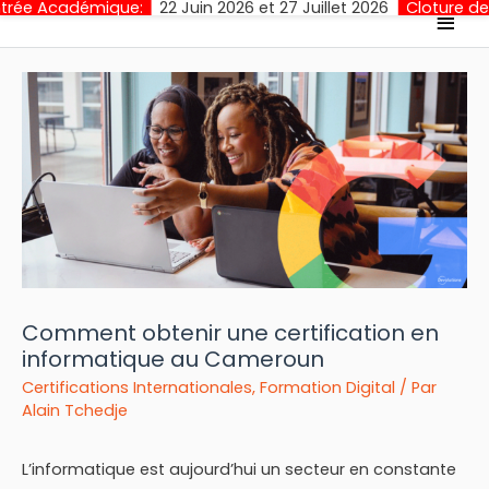
que:
22 Juin 2026 et 27 Juillet 2026
Cloture des Inscriptions:
Men
princ
Comment obtenir une certification en
informatique au Cameroun
Certifications Internationales
,
Formation Digital
/ Par
Alain Tchedje
L’informatique est aujourd’hui un secteur en constante