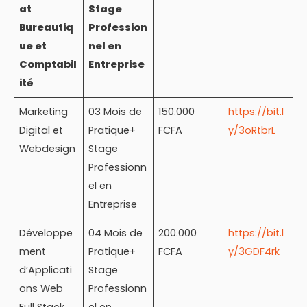
at
Stage
Bureautiq
Profession
ue et
nel en
Comptabil
Entreprise
ité
Marketing
03 Mois de
150.000
https://bit.l
Digital et
Pratique+
FCFA
y/3oRtbrL
Webdesign
Stage
Professionn
el en
Entreprise
Développe
04 Mois de
200.000
https://bit.l
ment
Pratique+
FCFA
y/3GDF4rk
d’Applicati
Stage
ons Web
Professionn
Full Stack
el en