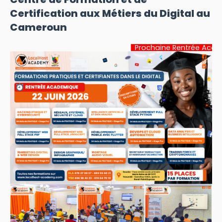
Certification aux Métiers du Digital au
Cameroun
Prochaine Rentrée Académique:
22 Ju