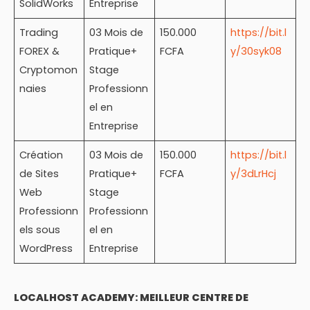
SolidWorks
Entreprise
Trading
03 Mois de
150.000
https://bit.l
FOREX &
Pratique+
FCFA
y/30syk08
Cryptomon
Stage
naies
Professionn
el en
Entreprise
Création
03 Mois de
150.000
https://bit.l
de Sites
Pratique+
FCFA
y/3dLrHcj
Web
Stage
Professionn
Professionn
els sous
el en
WordPress
Entreprise
LOCALHOST ACADEMY: MEILLEUR CENTRE DE