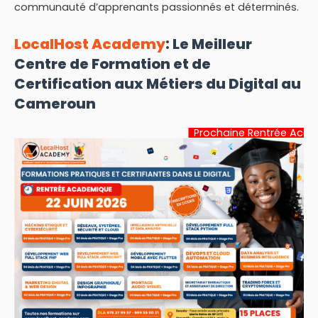
communauté d’apprenants passionnés et déterminés.
LocalHost Academy
: Le Meilleur
Centre de Formation et de
Certification aux Métiers du Digital au
Cameroun
Prochaine Rentrée Académique:
22 J