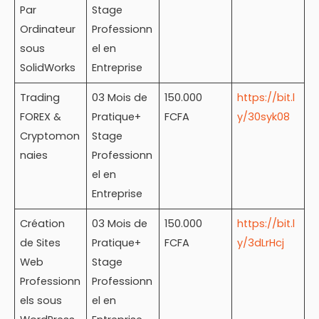
Par
Stage
Ordinateur
Professionn
sous
el en
SolidWorks
Entreprise
Trading
03 Mois de
150.000
https://bit.l
FOREX &
Pratique+
FCFA
y/30syk08
Cryptomon
Stage
naies
Professionn
el en
Entreprise
Création
03 Mois de
150.000
https://bit.l
de Sites
Pratique+
FCFA
y/3dLrHcj
Web
Stage
Professionn
Professionn
els sous
el en