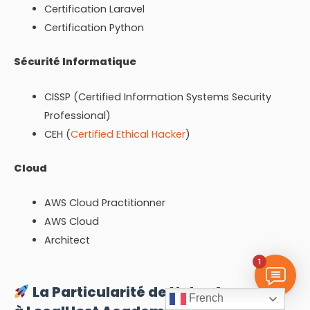
Certification Laravel
Certification Python
Sécurité Informatique
CISSP (Certified Information Systems Security
Professional)
CEH (
Certified Ethical Hacker
)
Cloud
AWS Cloud Practitionner
AWS Cloud
Architect
1
La Particularité de Notre Approche
French