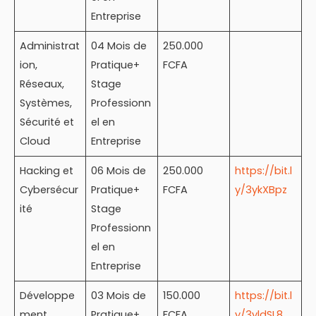
Entreprise
Administrat
04 Mois de
250.000
ion,
Pratique+
FCFA
Réseaux,
Stage
Systèmes,
Professionn
Sécurité et
el en
Cloud
Entreprise
Hacking et
06 Mois de
250.000
https://bit.l
Cybersécur
Pratique+
FCFA
y/3ykXBpz
ité
Stage
Professionn
el en
Entreprise
Développe
03 Mois de
150.000
https://bit.l
ment
Pratique+
FCFA
y/3yldSL8