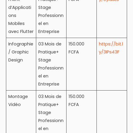
d’Applicati
Stage
ons
Professionn
Mobiles
el en
avec Flutter
Entreprise
Infographie
03 Mois de
150.000
https://bit.l
/ Graphic
Pratique+
FCFA
y/3IPs43F
Design
Stage
Professionn
el en
Entreprise
Montage
03 Mois de
150.000
Vidéo
Pratique+
FCFA
Stage
Professionn
el en