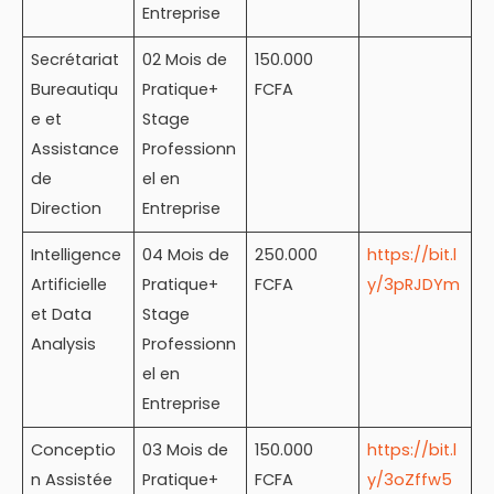
Entreprise
Secrétariat
02 Mois de
150.000
Bureautiqu
Pratique+
FCFA
e et
Stage
Assistance
Professionn
de
el en
Direction
Entreprise
Intelligence
04 Mois de
250.000
https://bit.l
Artificielle
Pratique+
FCFA
y/3pRJDYm
et Data
Stage
Analysis
Professionn
el en
Entreprise
Conceptio
03 Mois de
150.000
https://bit.l
n Assistée
Pratique+
FCFA
y/3oZffw5