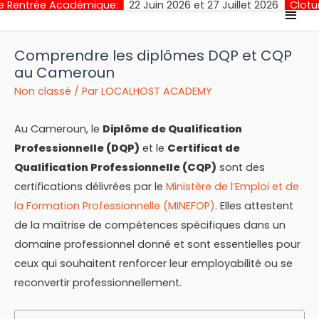
adémique:
22 Juin 2026 et 27 Juillet 2026
Cloture des Inscript
Men
princ
Comprendre les diplômes DQP et CQP
au Cameroun
Non classé
/ Par
LOCALHOST ACADEMY
Au Cameroun, le
Diplôme de Qualification
Professionnelle (DQP)
et le
Certificat de
Qualification Professionnelle (CQP)
sont des
certifications délivrées par le
Ministère de l’Emploi et de
la Formation Professionnelle (MINEFOP)
. Elles attestent
de la maîtrise de compétences spécifiques dans un
domaine professionnel donné et sont essentielles pour
ceux qui souhaitent renforcer leur employabilité ou se
reconvertir professionnellement.