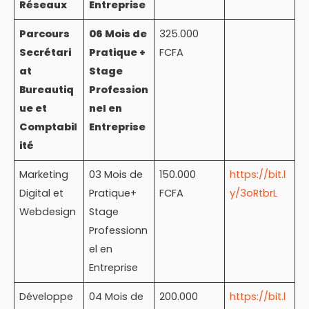
Réseaux
Entreprise
Parcours
06 Mois de
325.000
Secrétari
Pratique +
FCFA
at
Stage
Bureautiq
Profession
ue et
nel en
Comptabil
Entreprise
ité
Marketing
03 Mois de
150.000
https://bit.l
Digital et
Pratique+
FCFA
y/3oRtbrL
Webdesign
Stage
Professionn
el en
Entreprise
Développe
04 Mois de
200.000
https://bit.l