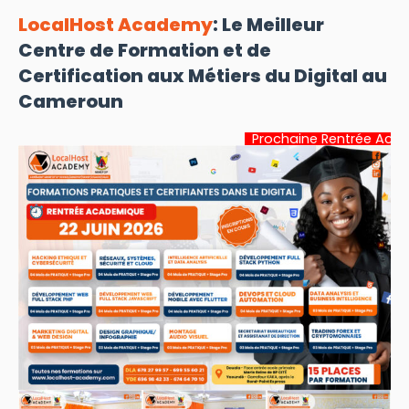
LocalHost Academy
: Le Meilleur
Centre de Formation et de
Certification aux Métiers du Digital au
Cameroun
Prochaine Rentrée Académique:
22 Ju