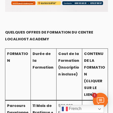
QUELQUES OFFRES DE FORMATION DU CENTRE
LOCALHOST ACADEMY
FORMATIO
Durée de
Cout de la
CONTENU
N
la
Formation
DE LA
Formation
(Inscriptio
FORMATIO
n incluse)
N
(CLIQUER
SUR LE
LIEN)
1
Parcours
11 Mois de
500.000
French
Developpe
Pratique +
FCFA