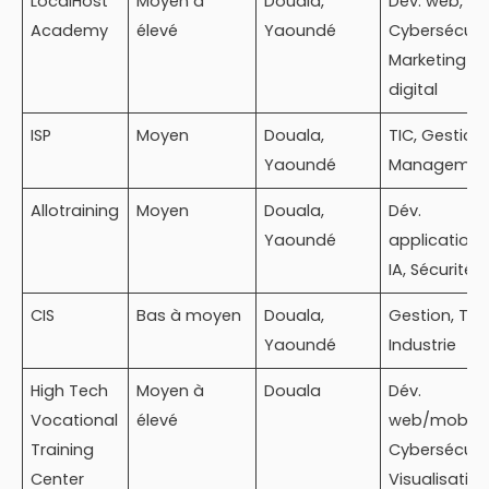
LocalHost
Moyen à
Douala,
Dév. web,
Academy
élevé
Yaoundé
Cybersécurit
Marketing
digital
ISP
Moyen
Douala,
TIC, Gestion,
Yaoundé
Managemen
Allotraining
Moyen
Douala,
Dév.
Yaoundé
applications
IA, Sécurité I
CIS
Bas à moyen
Douala,
Gestion, TIC,
Yaoundé
Industrie
High Tech
Moyen à
Douala
Dév.
Vocational
élevé
web/mobile,
Training
Cybersécurit
Center
Visualisatio