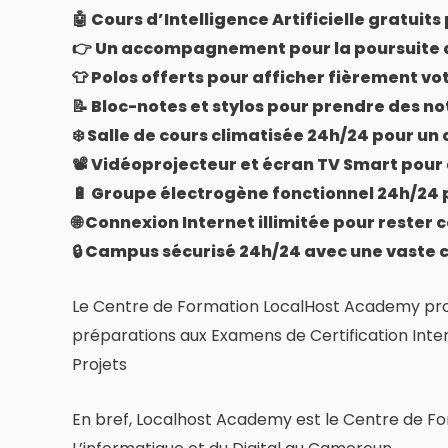
🤖 Cours d’Intelligence Artificielle gratuits
👉 Un accompagnement pour la poursuite d
👕 Polos offerts pour afficher fièrement vo
📝 Bloc-notes et stylos pour prendre des not
❄️ Salle de cours climatisée 24h/24 pour un 
📽️ Vidéoprojecteur et écran TV Smart pour 
🔋 Groupe électrogène fonctionnel 24h/24 
🌐 Connexion Internet illimitée pour rester
🔒 Campus sécurisé 24h/24 avec une vaste c
Le Centre de Formation LocalHost Academy propo
préparations aux Examens de Certification Intern
Projets
En bref, Localhost Academy est le Centre de For