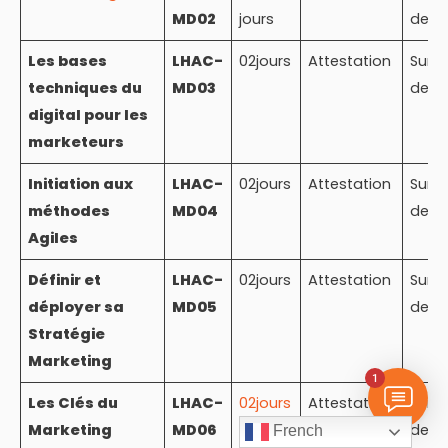
MD02
jours
devi
Les bases
LHAC-
02jours
Attestation
Sur
techniques du
MD03
devi
digital pour les
marketeurs
Initiation aux
LHAC-
02jours
Attestation
Sur
méthodes
MD04
devi
Agiles
Définir et
LHAC-
02jours
Attestation
Sur
déployer sa
MD05
devi
Stratégie
Marketing
1
Les Clés du
LHAC-
02jours
Attestation
Sur
Marketing
MD06
devi
French