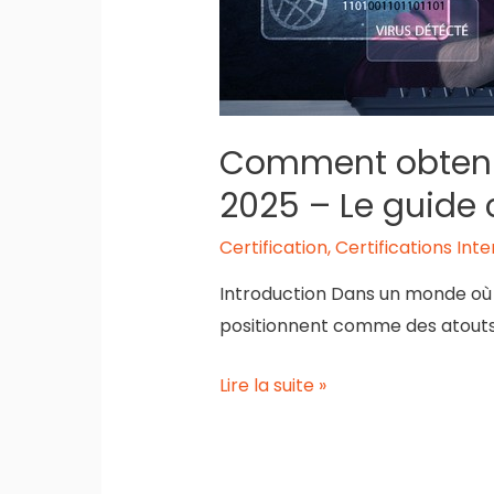
Comment obtenir
2025 – Le guide
Certification
,
Certifications Int
Introduction Dans un monde où 
positionnent comme des atouts
Comment
Lire la suite »
obtenir
une
certification