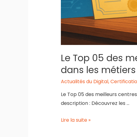
Le Top 05 des mei
dans les métier
Actualités du Digital
,
Certificati
Le Top 05 des meilleurs centre
description : Découvrez les …
Le
Lire la suite »
Top