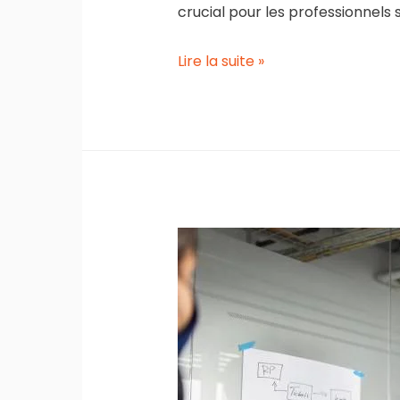
crucial pour les professionnels 
Certifications
Lire la suite »
IT
les
plus
recherchées
au
Canada
en
2025
–
Le
guide
complet