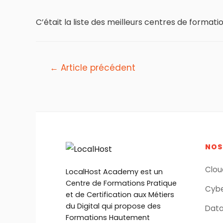
C’était la liste des meilleurs centres de form
Navigation
←
Article précédent
de
l’article
NOS
Clou
LocalHost Academy est un
Centre de Formations Pratique
Cybe
et de Certification aux Métiers
du Digital qui propose des
Data
Formations Hautement