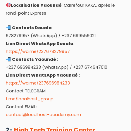
Localisation Yaoundé
: Carrefour KAKA, après le
rond-point Express
Contacts Douala
:
678279957 (WhatsApp) / +237 699556021
Lien Direct WhatsApp Douala
:
https://wa.me/237678279957
Contacts Yaoundé
:
+237 696984233 (WhatsApp) / +237 674647010
Lien Direct WhatsApp Yaoundé
:
https://wa.me/237696984233
Contact TELEGRAM:
t.me/localhost_group
Contact EMAIL:
contact@localhost-academy.com
2-
High Tech Training Center