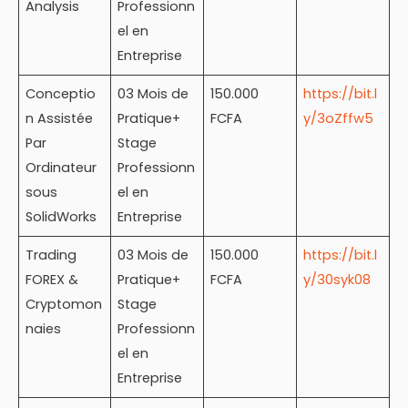
Analysis
Professionn
el en
Entreprise
Conceptio
03 Mois de
150.000
https://bit.l
n Assistée
Pratique+
FCFA
y/3oZffw5
Par
Stage
Ordinateur
Professionn
sous
el en
SolidWorks
Entreprise
Trading
03 Mois de
150.000
https://bit.l
FOREX &
Pratique+
FCFA
y/30syk08
Cryptomon
Stage
naies
Professionn
el en
Entreprise