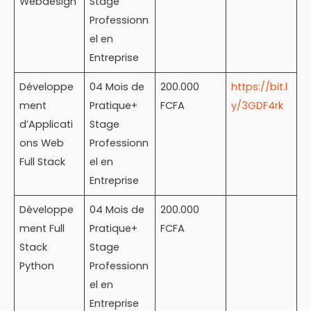
Webdesign
Stage
Professionn
el en
Entreprise
Développe
04 Mois de
200.000
https://bit.l
ment
Pratique+
FCFA
y/3GDF4rk
d’Applicati
Stage
ons Web
Professionn
Full Stack
el en
Entreprise
Développe
04 Mois de
200.000
ment Full
Pratique+
FCFA
Stack
Stage
Python
Professionn
el en
Entreprise