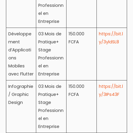
Professionn
el en
Entreprise
Développe
03 Mois de
150.000
https://bit.l
ment
Pratique+
FCFA
y/3yldSL8
d’Applicati
Stage
ons
Professionn
Mobiles
el en
avec Flutter
Entreprise
Infographie
03 Mois de
150.000
https://bit.l
/ Graphic
Pratique+
FCFA
y/3IPs43F
Design
Stage
Professionn
el en
Entreprise