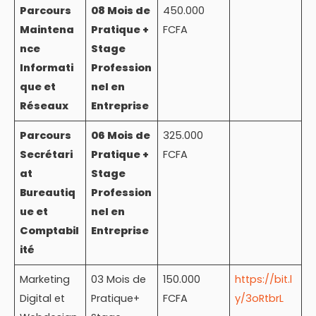
Parcours
08 Mois de
450.000
Maintena
Pratique +
FCFA
nce
Stage
Informati
Profession
que et
nel en
Réseaux
Entreprise
Parcours
06 Mois de
325.000
Secrétari
Pratique +
FCFA
at
Stage
Bureautiq
Profession
ue et
nel en
Comptabil
Entreprise
ité
Marketing
03 Mois de
150.000
https://bit.l
Digital et
Pratique+
FCFA
y/3oRtbrL