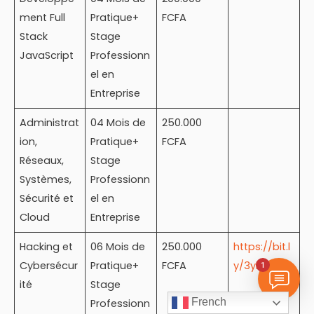
ment Full
Pratique+
FCFA
Stack
Stage
JavaScript
Professionn
el en
Entreprise
Administrat
04 Mois de
250.000
ion,
Pratique+
FCFA
Réseaux,
Stage
Systèmes,
Professionn
Sécurité et
el en
Cloud
Entreprise
Hacking et
06 Mois de
250.000
https://bit.l
Cybersécur
Pratique+
FCFA
y/3ykXBpz
1
ité
Stage
French
Professionn