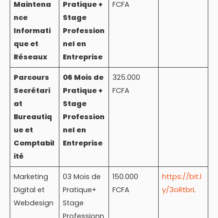
Maintena
Pratique +
FCFA
nce
Stage
Informati
Profession
que et
nel en
Réseaux
Entreprise
Parcours
06 Mois de
325.000
Secrétari
Pratique +
FCFA
at
Stage
Bureautiq
Profession
ue et
nel en
Comptabil
Entreprise
ité
Marketing
03 Mois de
150.000
https://bit.l
Digital et
Pratique+
FCFA
y/3oRtbrL
Webdesign
Stage
Professionn