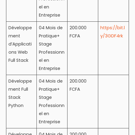
el en
Entreprise
Développe
04 Mois de
200.000
https://bit.l
ment
Pratique+
FCFA
y/3GDF4rk
d’Applicati
Stage
ons Web
Professionn
Full Stack
el en
Entreprise
Développe
04 Mois de
200.000
ment Full
Pratique+
FCFA
Stack
Stage
Python
Professionn
el en
Entreprise
Développe
04 Mois de
200.000