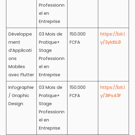
Professionn
el en
Entreprise
Développe
03 Mois de
150.000
https://bit.l
ment
Pratique+
FCFA
y/3yldSL8
d’Applicati
Stage
ons
Professionn
Mobiles
el en
avec Flutter
Entreprise
Infographie
03 Mois de
150.000
https://bit.l
/ Graphic
Pratique+
FCFA
y/3IPs43F
Design
Stage
Professionn
el en
Entreprise