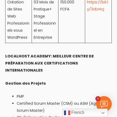
Création
03 Mois de
150.000
https://bit.l
de Sites
Pratique+
FCFA
y/3dLrHcj
Web
Stage
Professionn
Professionn
els sous
el en
WordPress
Entreprise
LOCALHOST ACADEMY: MEILLEUR CENTRE DE
PRÉPARATION AUX CERTIFICATIONS
INTERNATIONALES
Gestion des Projets
PMP
1
Certified Scrum Master (CSM) ou ASM (Agile
Scrum Master)
French