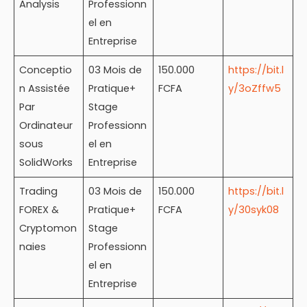
Analysis
Professionn
el en
Entreprise
Conceptio
03 Mois de
150.000
https://bit.l
n Assistée
Pratique+
FCFA
y/3oZffw5
Par
Stage
Ordinateur
Professionn
sous
el en
SolidWorks
Entreprise
Trading
03 Mois de
150.000
https://bit.l
FOREX &
Pratique+
FCFA
y/30syk08
Cryptomon
Stage
naies
Professionn
el en
Entreprise