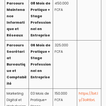
Parcours
08 Mois de
450.000
Maintena
Pratique +
FCFA
nce
Stage
Informati
Profession
que et
nel en
Réseaux
Entreprise
Parcours
06 Mois de
325.000
Secrétari
Pratique +
FCFA
at
Stage
Bureautiq
Profession
ue et
nel en
Comptabil
Entreprise
ité
Marketing
03 Mois de
150.000
https://bit.l
Digital et
Pratique+
FCFA
y/3oRtbrL