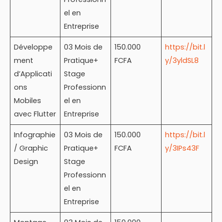
el en
Entreprise
Développe
03 Mois de
150.000
https://bit.l
ment
Pratique+
FCFA
y/3yldSL8
d’Applicati
Stage
ons
Professionn
Mobiles
el en
avec Flutter
Entreprise
Infographie
03 Mois de
150.000
https://bit.l
/ Graphic
Pratique+
FCFA
y/3IPs43F
Design
Stage
Professionn
el en
Entreprise