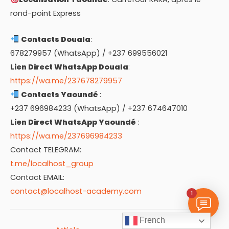
rond-point Express
Contacts Douala
:
678279957 (WhatsApp) / +237 699556021
Lien Direct WhatsApp Douala
:
https://wa.me/237678279957
Contacts Yaoundé
:
+237 696984233 (WhatsApp) / +237 674647010
Lien Direct WhatsApp Yaoundé
:
https://wa.me/237696984233
Contact TELEGRAM:
t.me/localhost_group
Contact EMAIL:
contact@localhost-academy.com
1
French
Navigation