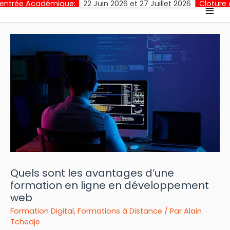
mique:
22 Juin 2026 et 27 Juillet 2026
Cloture des Inscription
Men
princ
Quels sont les avantages d’une
formation en ligne en développement
web
Formation Digital
,
Formations à Distance
/ Par
Alain
Tchedje