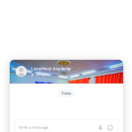
Confidentialité
|
Conditions
LocalHost Academy
Away
Today