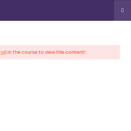
onales
Inscription
Blog
Contacts
S
BUREAUX & SUPPORT
oll
in the course to view this content!
Douala, CM
BP Cité, Face Marie Reine
Yaoundé, CM
Carrefour KAKA
Montréal, Ottawa, CA
Liaison Internationale
+(237) 678 279 957 / 699 556
021