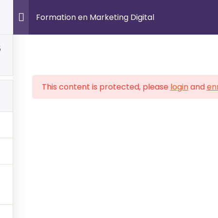
A Propos
Formations
Certifications Internati
Formation en Marketing Digital
5
 CERTIFICATIONS
FORMATIONS PRATIQUE
This content is protected, please
login
and
enr
d & Infrastructure
Dév. Web & Mobile
rsécurité
Cybersécurité
 & IA
Admistration Reseaux
ion de Projets
Marketing Digital
osoft Office
Design UI/UX
agement IT
Bureautique