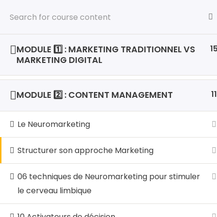
Accueil
1
MODULE 1️⃣ : MARKETING TRADITIONNEL VS
MARKETING DIGITAL
NOS
Clou
LocalHost Academy est un
11
MODULE 2️⃣ : CONTENT MANAGEMENT
Centre de Formations Pratique
Cybe
et de Certification aux Métiers
Le Neuromarketing
du Digital qui propose des
Data
Formations Hautement
Gest
Pratiques et Axées sur les
Structurer son approche Marketing
Compétences et les
Micr
Certifications, dans les Métiers
06 techniques de Neuromarketing pour stimuler
du Numérique en Forte
Man
le cerveau limbique
demande.
10 Activateurs de décision