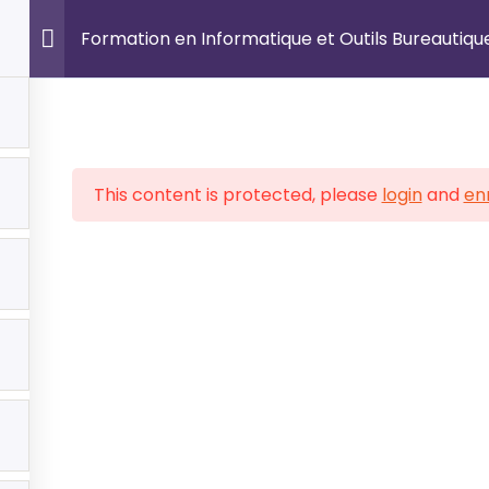
A Propos
Formations
Certifications Internati
Formation en Informatique et Outils Bureautiqu
 CERTIFICATIONS
FORMATIONS PRATIQUE
This content is protected, please
login
and
enr
d & Infrastructure
Dév. Web & Mobile
rsécurité
Cybersécurité
 & IA
Admistration Reseaux
ion de Projets
Marketing Digital
osoft Office
Design UI/UX
agement IT
Bureautique