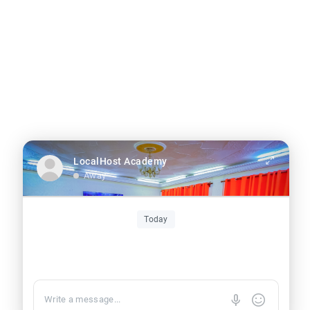
Confidentialité
|
Conditions
LocalHost Academy
Away
Today