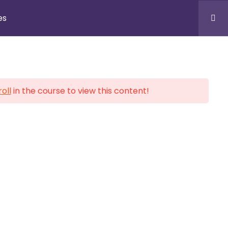
onales
Inscription
Blog
Contacts
es
S
BUREAUX & SUPPORT
oll
in the course to view this content!
Douala, CM
BP Cité, Face Marie Reine
Yaoundé, CM
Carrefour KAKA
Montréal, Ottawa, CA
Liaison Internationale
+(237) 678 279 957 / 699 556
021