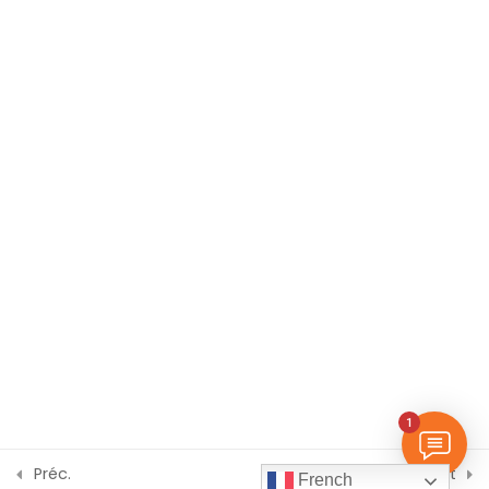
Création d’une présentation
multimédia
BUREAUX & SUPPORT
Douala, CM
Projets et Certification
2
BP Cité, Face Marie Reine
Yaoundé, CM
Carrefour KAKA
Montréal, Ottawa, CA
Liaison Internationale
+(237) 678 279 957 / 699 556 021
© 2026 LocalHost Academy. Agrément du MINEFOP No:
1
000623/MINEFOP/SDGSF/CSACD/CBAC.
Confidentialité
|
Conditions
Préc.
Suivant
French