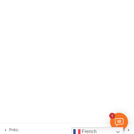
Animation et Transitions
BUREAUX & SUPPORT
3
Douala, CM
BP Cité, Face Marie Reine
Projets et Certification
2
Yaoundé, CM
Carrefour KAKA
Montréal, Ottawa, CA
Liaison Internationale
+(237) 678 279 957 / 699 556 021
© 2026 LocalHost Academy. Agrément du MINEFOP No:
1
000623/MINEFOP/SDGSF/CSACD/CBAC.
Confidentialité
|
Conditions
Préc.
Suivant
French