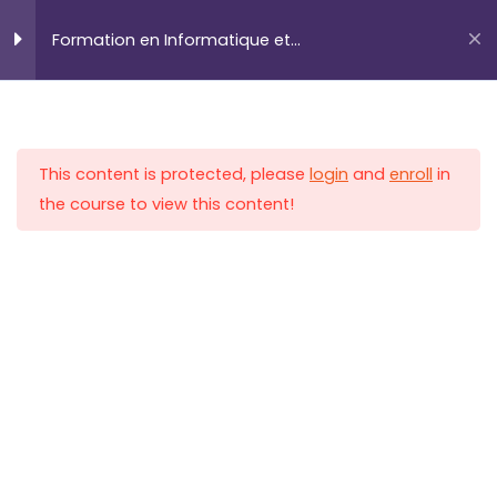
Prochaine Rentrée Académique:
22 Juin 2026
Men
Formation en Informatique et
princ
Outils Bureautiques
INTRODUCTION A
2
L'INFORMATIQUE
This content is protected, please
login
and
enroll
in
the course to view this content!
Introduction à Microsoft
3
LocalHost Academy est un Centre de Formations Pratique
Word
et de Certification aux Métiers du Digital qui propose des
Formations Hautement Pratiques et Axées sur les
Compétences et les Certifications, dans les Métiers du
Mise en Forme Avancée
3
Numérique en Forte demande.
Utilisation de styles et de
NOS CERTIFICATIONS
thèmes
Cloud & Infrastructure
Insertion de tableaux et
Cybersécurité
d’images