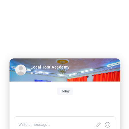
Confidentialité
|
Conditions
LocalHost Academy
Away
Today