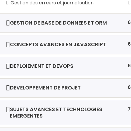
Gestion des erreurs et journalisation
© 2026 LocalHost Academy. Agrément du MINE
6
GESTION DE BASE DE DONNEES ET ORM
6
CONCEPTS AVANCES EN JAVASCRIPT
6
DEPLOIEMENT ET DEVOPS
6
DEVELOPPEMENT DE PROJET
7
SUJETS AVANCES ET TECHNOLOGIES
EMERGENTES