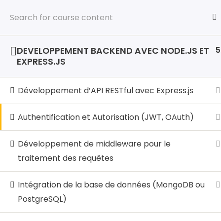
5
DEVELOPPEMENT FRONTEND AVANCE AVEC
REACT.JS
Accueil
A
5
DEVELOPPEMENT BACKEND AVEC NODE.JS ET
EXPRESS.JS
NOS
Clou
Développement d’API RESTful avec Express.js
Cybe
LocalHost Academy est un
Authentification et Autorisation (JWT, OAuth)
Centre de Formations Pratique
Data
et de Certification aux Métiers
Développement de middleware pour le
du Digital qui propose des
Gest
traitement des requêtes
Formations Hautement
Micr
Pratiques et Axées sur les
Compétences et les
Intégration de la base de données (MongoDB ou
Man
Certifications, dans les Métiers
PostgreSQL)
du Numérique en Forte
demande.