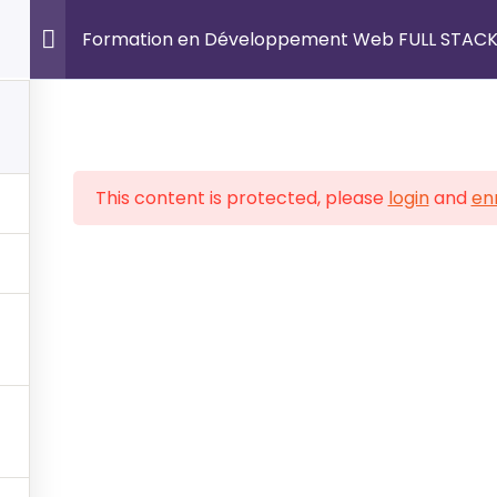
 Propos
Formations
Certifications Internatio
Formation en Développement Web FULL S
 CERTIFICATIONS
FORMATIONS PRATIQUE
This content is protected, please
login
and
enr
d & Infrastructure
Dév. Web & Mobile
rsécurité
Cybersécurité
 & IA
Admistration Reseaux
ion de Projets
Marketing Digital
osoft Office
Design UI/UX
agement IT
Bureautique