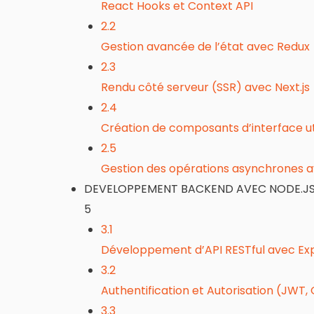
React Hooks et Context API
2.2
Gestion avancée de l’état avec Redux
2.3
Rendu côté serveur (SSR) avec Next.js
2.4
Création de composants d’interface util
2.5
Gestion des opérations asynchrones 
DEVELOPPEMENT BACKEND AVEC NODE.JS 
5
3.1
Développement d’API RESTful avec Exp
3.2
Authentification et Autorisation (JWT,
3.3