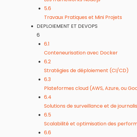
5.6
Travaux Pratiques et Mini Projets
DEPLOIEMENT ET DEVOPS
6
6.1
Conteneurisation avec Docker
6.2
Stratégies de déploiement (CI/CD)
6.3
Plateformes cloud (AWS, Azure, ou Go
6.4
Solutions de surveillance et de journali
6.5
Scalabilité et optimisation des perfo
6.6