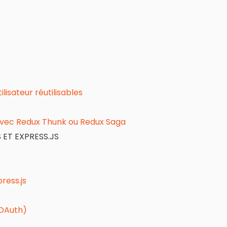
isateur réutilisables
avec Redux Thunk ou Redux Saga
ET EXPRESS.JS
ress.js
 OAuth)