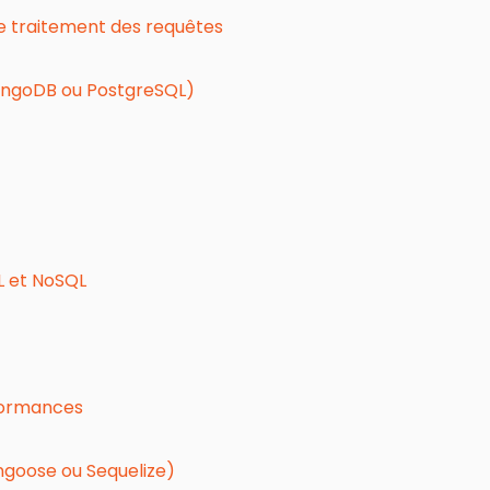
 traitement des requêtes
MongoDB ou PostgreSQL)
L et NoSQL
formances
ngoose ou Sequelize)