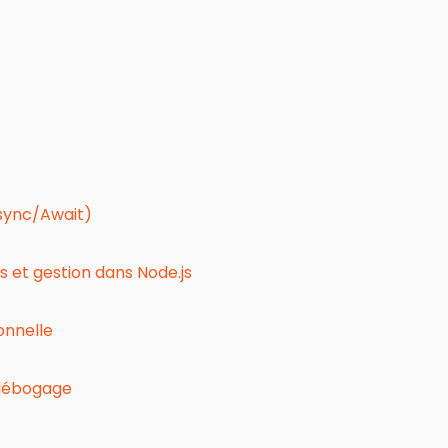
sync/Await)
 et gestion dans Node.js
onnelle
 débogage