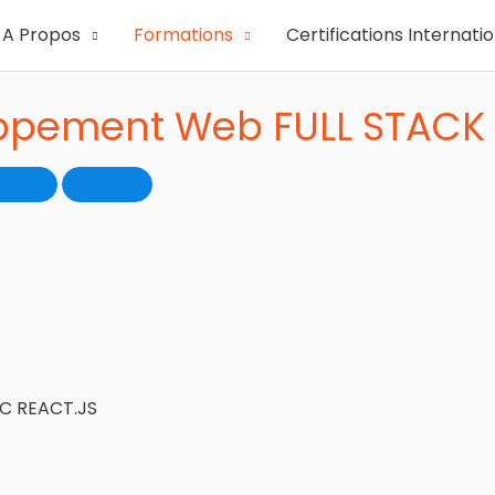
A Propos
Formations
Certifications Internati
ppement Web FULL STACK 
C REACT.JS