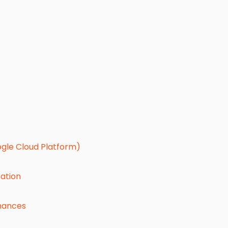
ogle Cloud Platform)
sation
rmances