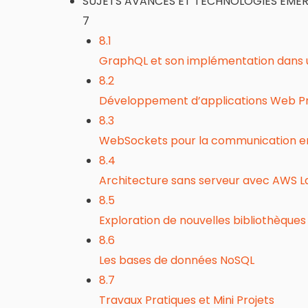
SUJETS AVANCES ET TECHNOLOGIES EME
7
8.1
GraphQL et son implémentation dans u
8.2
Développement d’applications Web P
8.3
WebSockets pour la communication e
8.4
Architecture sans serveur avec AWS 
8.5
Exploration de nouvelles bibliothèque
8.6
Les bases de données NoSQL
8.7
Travaux Pratiques et Mini Projets