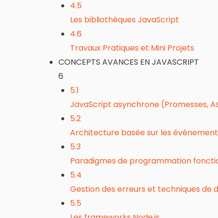
4.5
Les bibliothèques JavaScript
4.6
Travaux Pratiques et Mini Projets
CONCEPTS AVANCES EN JAVASCRIPT
6
5.1
JavaScript asynchrone (Promesses, A
5.2
Architecture basée sur les événements
5.3
Paradigmes de programmation foncti
5.4
Gestion des erreurs et techniques de
5.5
Les frameworks Node.js