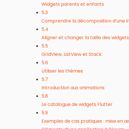
Widgets parents et enfants
5.3
Comprendre la décomposition d’une i
5.4
Aligner et changer la taille des widgets
5.5
GridView, ListView et Stack
5.6
Utiliser les thèmes
5.7
Introduction aux animations
5.8
Le catalogue de widgets Flutter
5.9
Exemples de cas pratiques : mise en œuv