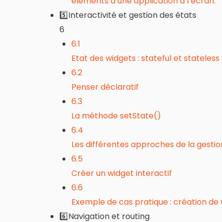
éléments d’une application à l’écran.
5️⃣Interactivité et gestion des états
6
6.1
Etat des widgets : stateful et stateless
6.2
Penser déclaratif
6.3
La méthode setState()
6.4
Les différentes approches de la gestio
6.5
Créer un widget interactif
6.6
Exemple de cas pratique : création de w
6️⃣Navigation et routing