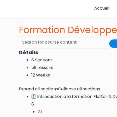
Accueil
Formation Développem
Détails
8 Sections
59 Lessons
12 Weeks
Expand all sections
Collapse all sections
1️⃣ Introduction à la formation Flutter & D
8
2.1