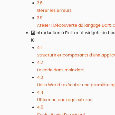
3.8
Gérer les erreurs
3.9
Atelier : Découverte du langage Dart, 
3️⃣Introduction à Flutter et widgets de ba
10
4.1
Structure et composants d’une applica
4.2
Le code dans main.dart
4.3
Hello World : exécuter une première ap
4.4
Utiliser un package externe
4.5
Cycle de vie d’un widget