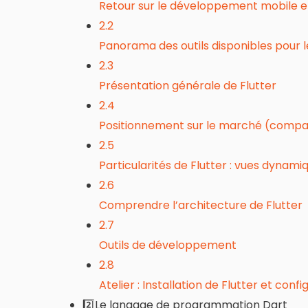
Retour sur le développement mobile et
2.2
Panorama des outils disponibles pour 
2.3
Présentation générale de Flutter
2.4
Positionnement sur le marché (compara
2.5
Particularités de Flutter : vues dynami
2.6
Comprendre l’architecture de Flutter
2.7
Outils de développement
2.8
Atelier : Installation de Flutter et co
2️⃣Le langage de programmation Dart