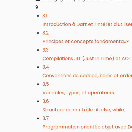
9
3.1
Introduction à Dart et l’intérêt d’utili
3.2
Principes et concepts fondamentaux
3.3
Compilations JIT (Just In Time) et AO
3.4
Conventions de codage, noms et or
3.5
Variables, types, et opérateurs
3.6
Structure de contrôle : if, else, while…
3.7
Programmation orientée objet avec Dar