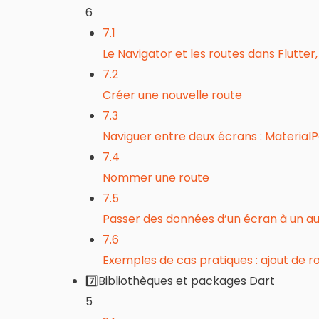
6
7.1
Le Navigator et les routes dans Flutte
7.2
Créer une nouvelle route
7.3
Naviguer entre deux écrans : Materia
7.4
Nommer une route
7.5
Passer des données d’un écran à un a
7.6
Exemples de cas pratiques : ajout de r
7️⃣Bibliothèques et packages Dart
5