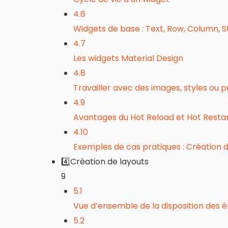
4.6
Widgets de base : Text, Row, Column, 
4.7
Les widgets Material Design
4.8
Travailler avec des images, styles ou p
4.9
Avantages du Hot Reload et Hot Resta
4.10
Exemples de cas pratiques : Création d’
4️⃣Création de layouts
9
5.1
Vue d’ensemble de la disposition des é
5.2