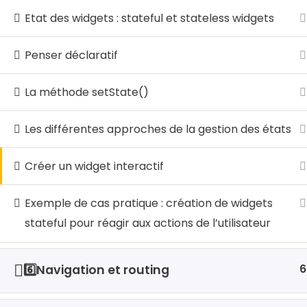
Etat des widgets : stateful et stateless widgets
© 2026 LocalHost Academy. Agrément du MINE
Penser déclaratif
La méthode setState()
Les différentes approches de la gestion des états
Créer un widget interactif
Exemple de cas pratique : création de widgets
stateful pour réagir aux actions de l’utilisateur
6
6️⃣Navigation et routing