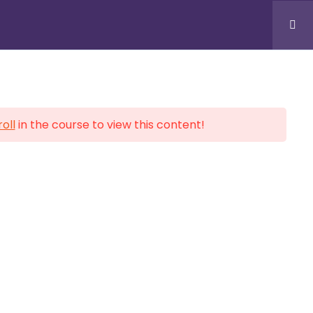
onales
Inscription
Blog
Contacts
S
BUREAUX & SUPPORT
oll
in the course to view this content!
Douala, CM
BP Cité, Face Marie Reine
Yaoundé, CM
Carrefour KAKA
Montréal, Ottawa, CA
Liaison Internationale
+(237) 678 279 957 / 699 556
021