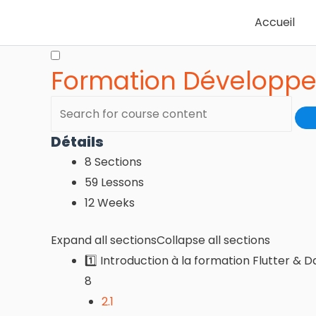
Accueil
Formation Développem
Détails
8 Sections
59 Lessons
12 Weeks
Expand all sections
Collapse all sections
1️⃣ Introduction à la formation Flutter & D
8
2.1