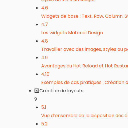
4.6
Widgets de base : Text, Row, Column, 
4.7
Les widgets Material Design
4.8
Travailler avec des images, styles ou p
4.9
Avantages du Hot Reload et Hot Resta
4.10
Exemples de cas pratiques : Création d’
4️⃣Création de layouts
9
5.1
Vue d’ensemble de la disposition des é
5.2