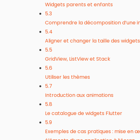
Widgets parents et enfants
5.3
Comprendre la décomposition d’une i
5.4
Aligner et changer la taille des widgets
5.5
GridView, ListView et Stack
5.6
Utiliser les thèmes
5.7
Introduction aux animations
5.8
Le catalogue de widgets Flutter
5.9
Exemples de cas pratiques : mise en œuv