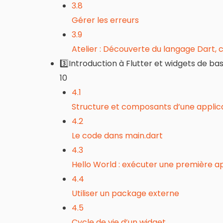
3.8
Gérer les erreurs
3.9
Atelier : Découverte du langage Dart, 
3️⃣Introduction à Flutter et widgets de ba
10
4.1
Structure et composants d’une applica
4.2
Le code dans main.dart
4.3
Hello World : exécuter une première ap
4.4
Utiliser un package externe
4.5
Cycle de vie d’un widget