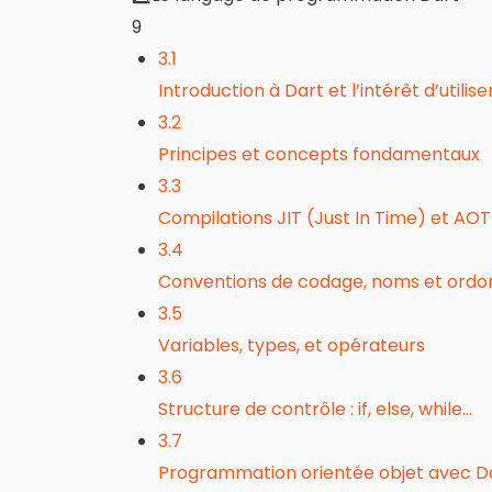
9
3.1
Introduction à Dart et l’intérêt d’utili
3.2
Principes et concepts fondamentaux
3.3
Compilations JIT (Just In Time) et AO
3.4
Conventions de codage, noms et or
3.5
Variables, types, et opérateurs
3.6
Structure de contrôle : if, else, while…
3.7
Programmation orientée objet avec Dar