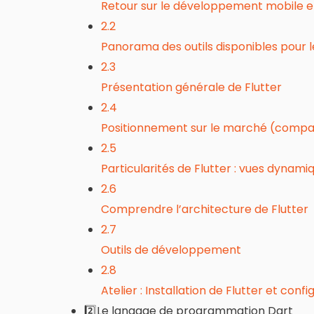
Retour sur le développement mobile et
2.2
Panorama des outils disponibles pour 
2.3
Présentation générale de Flutter
2.4
Positionnement sur le marché (compara
2.5
Particularités de Flutter : vues dynami
2.6
Comprendre l’architecture de Flutter
2.7
Outils de développement
2.8
Atelier : Installation de Flutter et co
2️⃣Le langage de programmation Dart