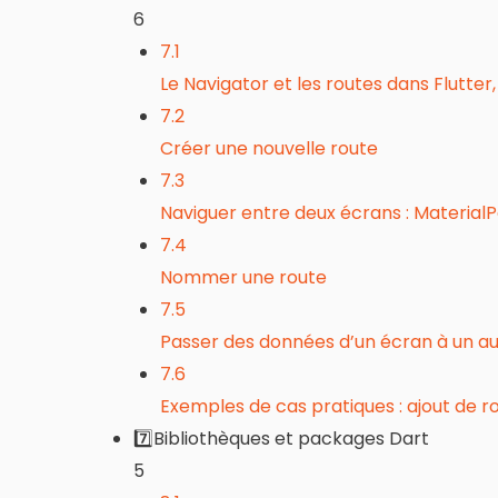
6
7.1
Le Navigator et les routes dans Flutte
7.2
Créer une nouvelle route
7.3
Naviguer entre deux écrans : Materia
7.4
Nommer une route
7.5
Passer des données d’un écran à un a
7.6
Exemples de cas pratiques : ajout de r
7️⃣Bibliothèques et packages Dart
5