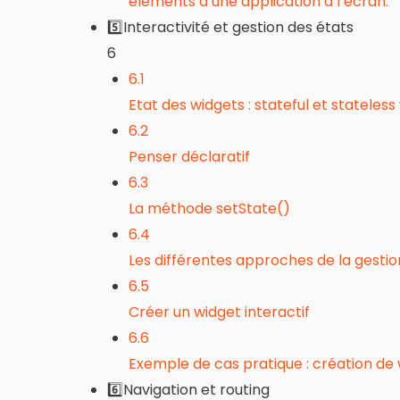
éléments d’une application à l’écran.
5️⃣Interactivité et gestion des états
6
6.1
Etat des widgets : stateful et stateless
6.2
Penser déclaratif
6.3
La méthode setState()
6.4
Les différentes approches de la gestio
6.5
Créer un widget interactif
6.6
Exemple de cas pratique : création de w
6️⃣Navigation et routing