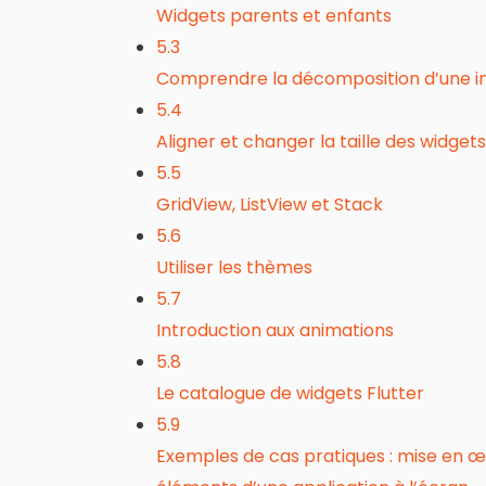
Widgets parents et enfants
5.3
Comprendre la décomposition d’une i
5.4
Aligner et changer la taille des widgets
5.5
GridView, ListView et Stack
5.6
Utiliser les thèmes
5.7
Introduction aux animations
5.8
Le catalogue de widgets Flutter
5.9
Exemples de cas pratiques : mise en œuv