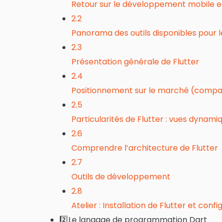
Retour sur le développement mobile et
2.2
Panorama des outils disponibles pour 
2.3
Présentation générale de Flutter
2.4
Positionnement sur le marché (compara
2.5
Particularités de Flutter : vues dynami
2.6
Comprendre l’architecture de Flutter
2.7
Outils de développement
2.8
Atelier : Installation de Flutter et co
2️⃣Le langage de programmation Dart