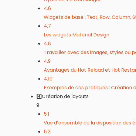
4.6
Widgets de base : Text, Row, Column, 
4.7
Les widgets Material Design
4.8
Travailler avec des images, styles ou p
4.9
Avantages du Hot Reload et Hot Resta
4.10
Exemples de cas pratiques : Création d’
4️⃣Création de layouts
9
5.1
Vue d’ensemble de la disposition des é
5.2