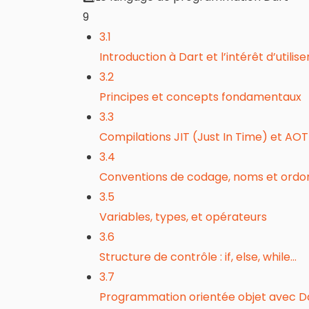
9
3.1
Introduction à Dart et l’intérêt d’utili
3.2
Principes et concepts fondamentaux
3.3
Compilations JIT (Just In Time) et AO
3.4
Conventions de codage, noms et or
3.5
Variables, types, et opérateurs
3.6
Structure de contrôle : if, else, while…
3.7
Programmation orientée objet avec Dar