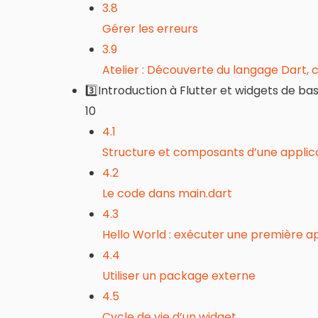
3.8
Gérer les erreurs
3.9
Atelier : Découverte du langage Dart, 
3️⃣Introduction à Flutter et widgets de ba
10
4.1
Structure et composants d’une applica
4.2
Le code dans main.dart
4.3
Hello World : exécuter une première ap
4.4
Utiliser un package externe
4.5
Cycle de vie d’un widget