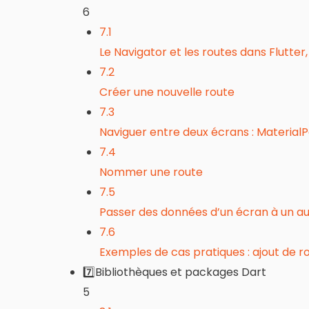
6
7.1
Le Navigator et les routes dans Flutte
7.2
Créer une nouvelle route
7.3
Naviguer entre deux écrans : Materia
7.4
Nommer une route
7.5
Passer des données d’un écran à un a
7.6
Exemples de cas pratiques : ajout de r
7️⃣Bibliothèques et packages Dart
5