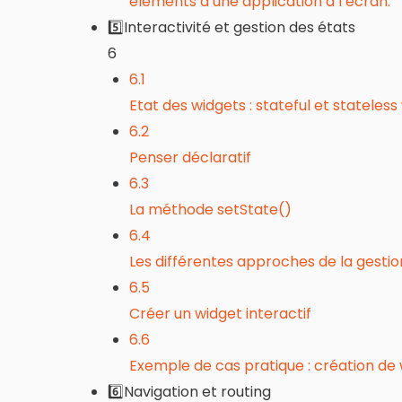
éléments d’une application à l’écran.
5️⃣Interactivité et gestion des états
6
6.1
Etat des widgets : stateful et stateless
6.2
Penser déclaratif
6.3
La méthode setState()
6.4
Les différentes approches de la gestio
6.5
Créer un widget interactif
6.6
Exemple de cas pratique : création de w
6️⃣Navigation et routing