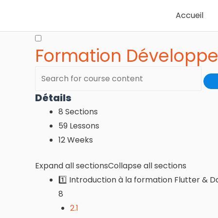
Accueil
Formation Développem
Détails
8 Sections
59 Lessons
12 Weeks
Expand all sections
Collapse all sections
1️⃣ Introduction à la formation Flutter & D
8
2.1